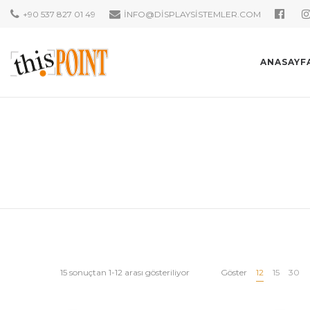
+90 537 827 01 49
INFO@DISPLAYSISTEMLER.COM
ANASAYF
15 sonuçtan 1-12 arası gösteriliyor
Göster
12
15
30