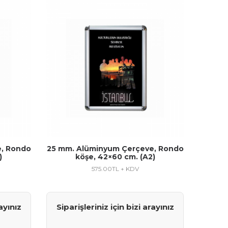
, Rondo
25 mm. Alüminyum Çerçeve, Rondo
)
köşe, 42×60 cm. (A2)
575.00
TL + KDV
ayınız
Siparişleriniz için bizi arayınız