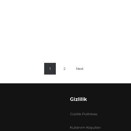
1
2
Next
Gizlilik
Gizlilik Politikası
Kullanım Koşulları