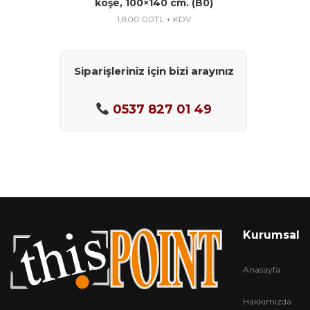
köşe, 100×140 cm. (B0)
1,800.00
TL + KDV
Siparişleriniz için bizi arayınız
0537 827 01 49
Kurumsal
Anasayfa
Hakkımızda