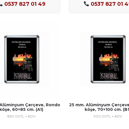
0537 827 01 49
0537 827 01 4
 Alüminyum Çerçeve, Rondo
25 mm. Alüminyum Çerçeve
köşe, 60×85 cm. (A1)
köşe, 70×100 cm. (B1
850.00
TL + KDV
900.00
TL + KDV