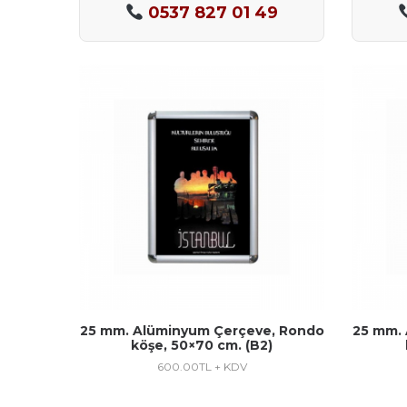
0537 827 01 49
25 mm. Alüminyum Çerçeve, Rondo
25 mm.
köşe, 50×70 cm. (B2)
600.00
TL + KDV