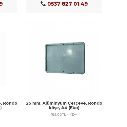
9
0537 827 01 49
, Rondo
25 mm. Alüminyum Çerçeve, Rondo
)
köşe, A4 (Eko)
185.00
TL + KDV