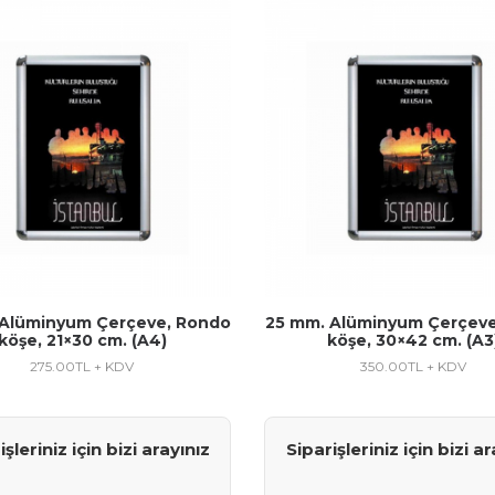
 Alüminyum Çerçeve, Rondo
25 mm. Alüminyum Çerçeve
köşe, 21×30 cm. (A4)
köşe, 30×42 cm. (A3
275.00
TL + KDV
350.00
TL + KDV
işleriniz için bizi arayınız
Siparişleriniz için bizi ar